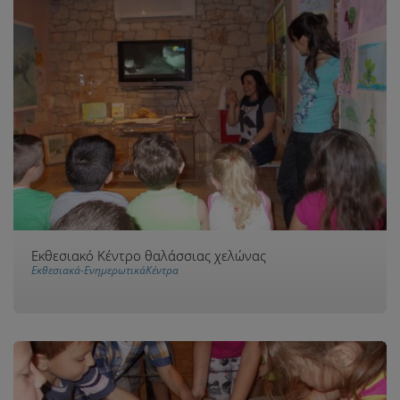
Εκθεσιακό Κέντρο θαλάσσιας χελώνας
Εκθεσιακά-ΕνημερωτικάΚέντρα