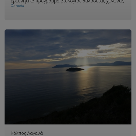
Ερευνητικό πρόγραμμα βιολογίας θαλάσσιας χελώνας
Ωοτοκία
Κόλπος Λαγανά