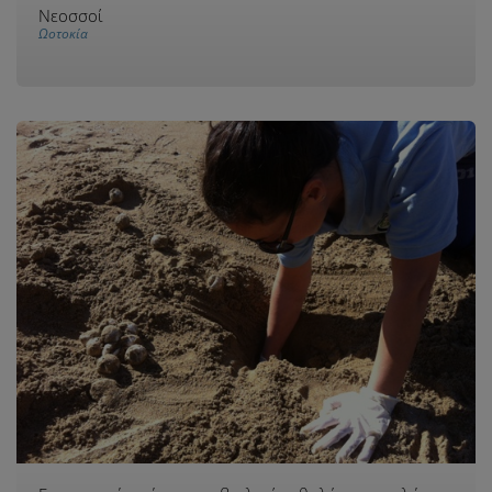
Νεοσσοί
Ωοτοκία