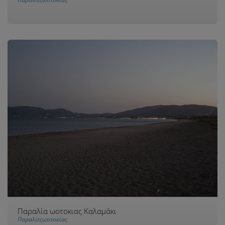
Παραλία ωοτοκιας Καλαμάκι
Παραλίεςωοτοκίας