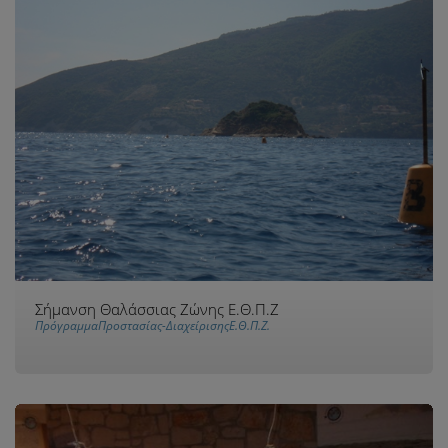
Σήμανση Θαλάσσιας Ζώνης Ε.Θ.Π.Ζ
ΠρόγραμμαΠροστασίας-ΔιαχείρισηςΕ.Θ.Π.Ζ.