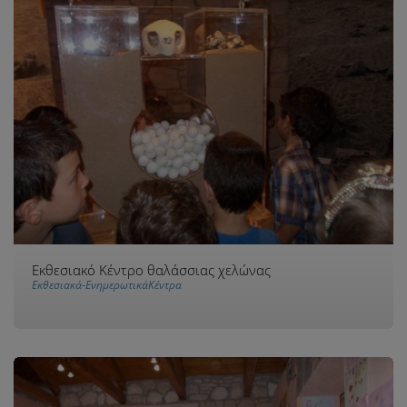
Εκθεσιακό Κέντρο θαλάσσιας χελώνας
Εκθεσιακά-ΕνημερωτικάΚέντρα