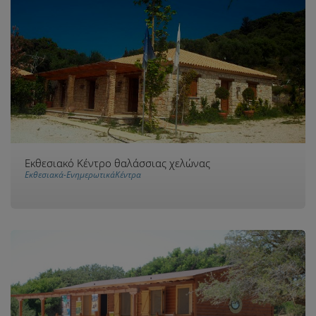
Εκθεσιακό Κέντρο θαλάσσιας χελώνας
Εκθεσιακά-ΕνημερωτικάΚέντρα