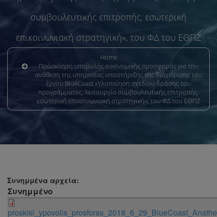
συμβουλευτικής επιτροπής, εσωτερική
επικοινωνιακή στρατηγική», του ΦΔ του ΕΘΠΖ
Home
Πρόσκληση υποβολής οικονομικής προσφοράς για την
ανάθεση της υπηρεσίας υποστήριξης της διαχείρισης του
έργου BlueCoast «Υλοποίηση σχεδίου δράσης του
προγράμματος, λειτουργία συμβουλευτικής επιτροπής,
εσωτερική επικοινωνιακή στρατηγική», του ΦΔ του ΕΘΠΖ
Συνημμένα αρχεία:
Συνημμένο
proskisi_ypovolis_prosforas_2018_6_29_BlueCoast_Anath