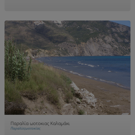
Παραλία ωοτοκιας Καλαμάκι
Παραλίεςωοτοκίας