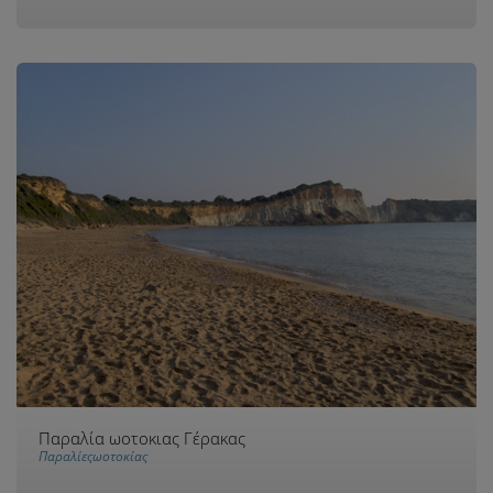
Παραλία ωοτοκιας Γέρακας
Παραλίεςωοτοκίας