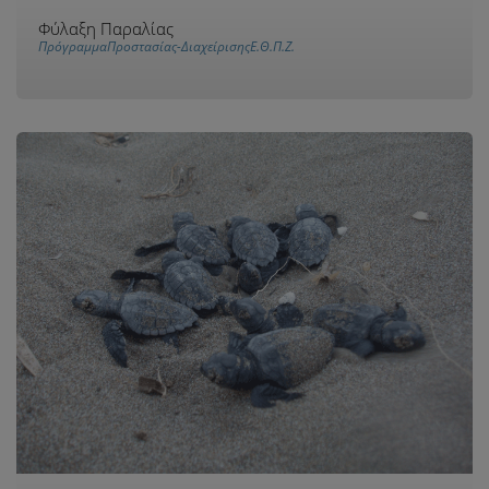
Φύλαξη Παραλίας
ΠρόγραμμαΠροστασίας-ΔιαχείρισηςΕ.Θ.Π.Ζ.