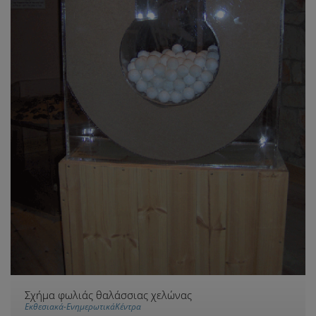
Σχήμα φωλιάς θαλάσσιας χελώνας
Εκθεσιακά-ΕνημερωτικάΚέντρα