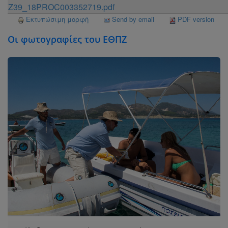
Ζ39_18PROC003352719.pdf
Εκτυπώσιμη μορφή
Send by email
PDF version
Οι φωτογραφίες του ΕΘΠΖ