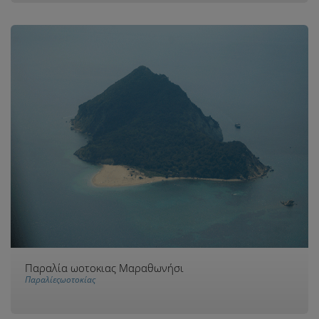
Παραλία ωοτοκιας Μαραθωνήσι
Παραλίεςωοτοκίας