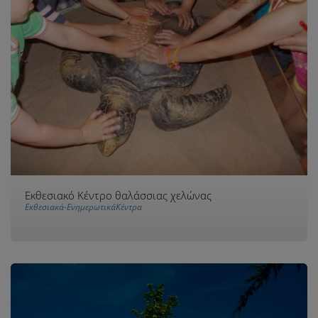
Εκθεσιακό Κέντρο θαλάσσιας χελώνας
Εκθεσιακά-ΕνημερωτικάΚέντρα