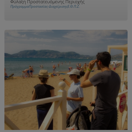
Φύλαξη Προστατευόμενης Περιοχής
ΠρόγραμμαΠροστασίας-ΔιαχείρισηςΕ.Θ.Π.Ζ.