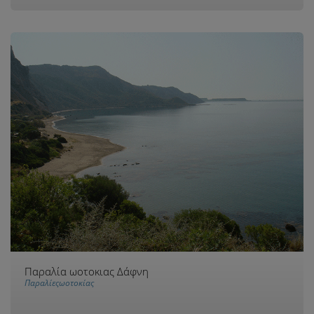
Παραλία ωοτοκιας Δάφνη
Παραλίεςωοτοκίας