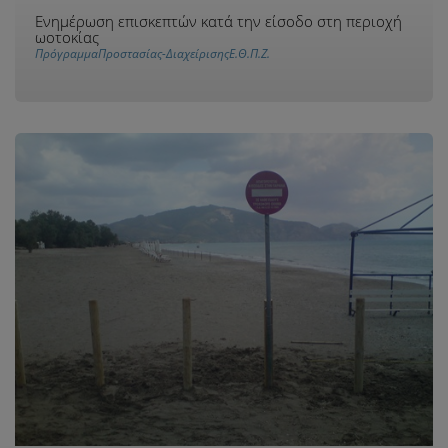
Ενημέρωση επισκεπτών κατά την είσοδο στη περιοχή
ωοτοκίας
ΠρόγραμμαΠροστασίας-ΔιαχείρισηςΕ.Θ.Π.Ζ.