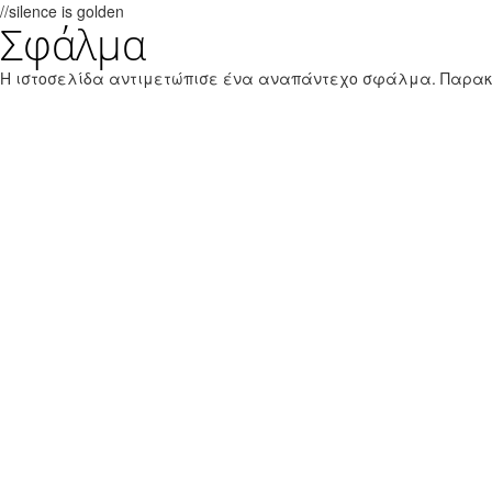
//silence is golden
Σφάλμα
Παράκαμψη προς το κυρίως περιεχόμενο
Εθνικό Θαλάσσιο Πάρκο Ζακύνθου
Η ιστοσελίδα αντιμετώπισε ένα αναπάντεχο σφάλμα. Παρα