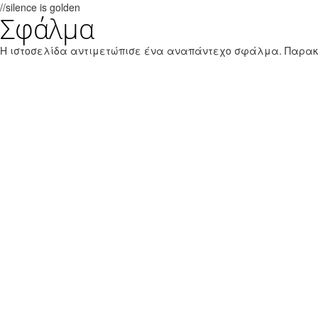
//silence is golden
Σφάλμα
Παράκαμψη προς το κυρίως περιεχόμενο
Εθνικό Θαλάσσιο Πάρκο Ζακύνθου
Η ιστοσελίδα αντιμετώπισε ένα αναπάντεχο σφάλμα. Παρα