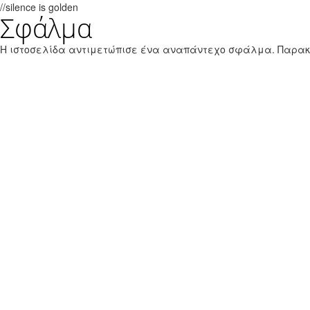
//silence is golden
Σφάλμα
Παράκαμψη προς το κυρίως περιεχόμενο
Εθνικό Θαλάσσιο Πάρκο Ζακύνθου
Η ιστοσελίδα αντιμετώπισε ένα αναπάντεχο σφάλμα. Παρα