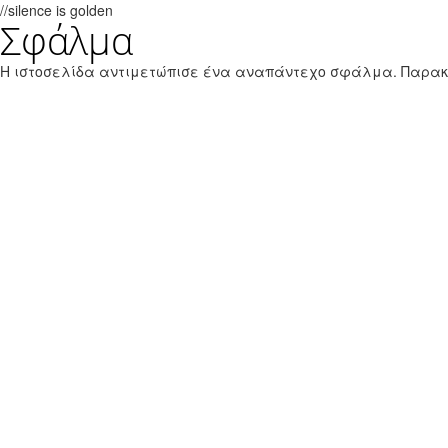
//silence is golden
Σφάλμα
Παράκαμψη προς το κυρίως περιεχόμενο
Εθνικό Θαλάσσιο Πάρκο Ζακύνθου
Η ιστοσελίδα αντιμετώπισε ένα αναπάντεχο σφάλμα. Παρα