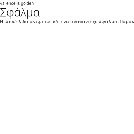
//silence is golden
Σφάλμα
Παράκαμψη προς το κυρίως περιεχόμενο
Εθνικό Θαλάσσιο Πάρκο Ζακύνθου
Η ιστοσελίδα αντιμετώπισε ένα αναπάντεχο σφάλμα. Παρα